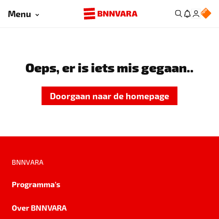
Menu
Oeps, er is iets mis gegaan..
Doorgaan naar de homepage
BNNVARA
Programma's
Over BNNVARA