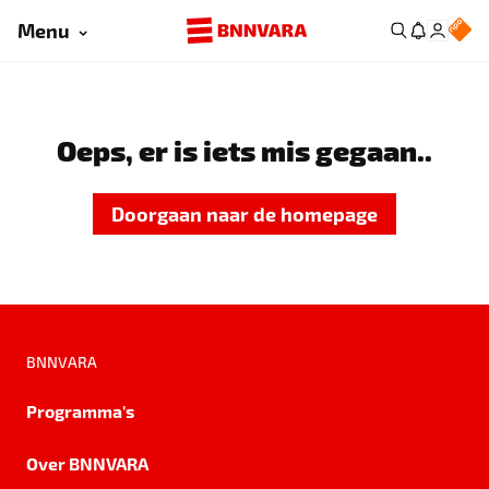
Menu
Oeps, er is iets mis gegaan..
Doorgaan naar de homepage
BNNVARA
Programma's
Over BNNVARA