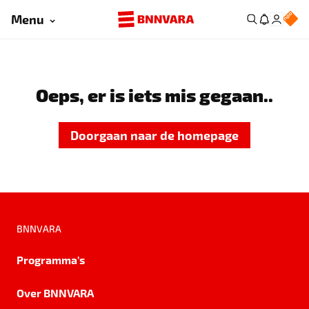
Menu
Oeps, er is iets mis gegaan..
Doorgaan naar de homepage
BNNVARA
Programma's
Over BNNVARA