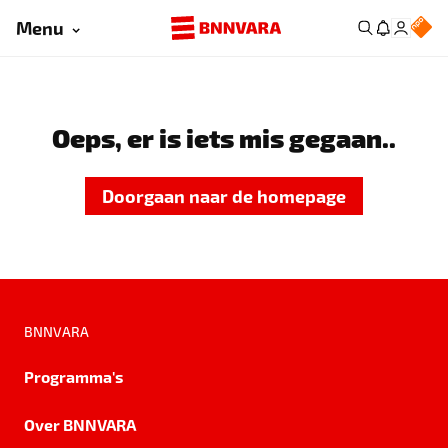
Menu
Oeps, er is iets mis gegaan..
Doorgaan naar de homepage
BNNVARA
Programma's
Over BNNVARA