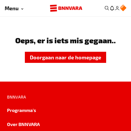
Menu
Oeps, er is iets mis gegaan..
Doorgaan naar de homepage
BNNVARA
Programma's
Over BNNVARA