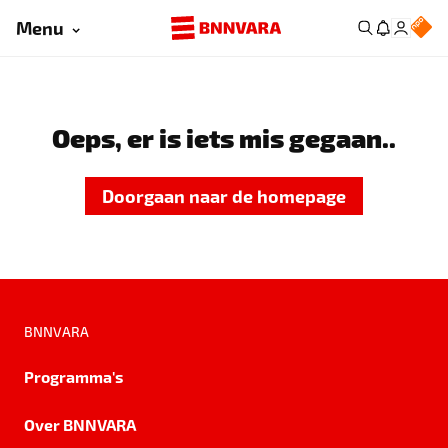
Menu
Oeps, er is iets mis gegaan..
Doorgaan naar de homepage
BNNVARA
Programma's
Over BNNVARA