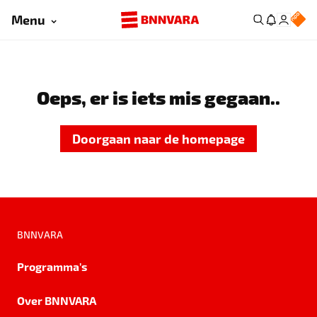
Menu
Oeps, er is iets mis gegaan..
Doorgaan naar de homepage
BNNVARA
Programma's
Over BNNVARA