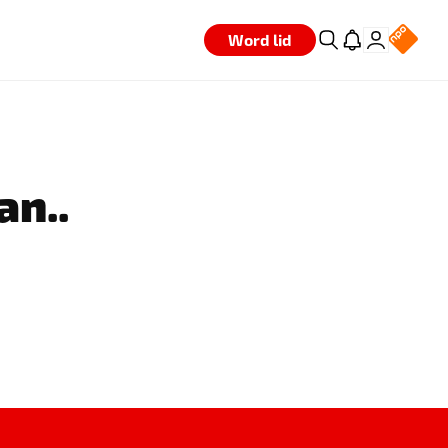
Word lid
an..