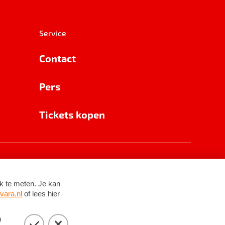
Service
Contact
Pers
Tickets kopen
RSIN 8531 62 402