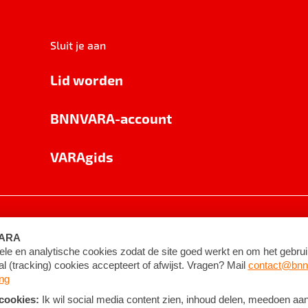
Sluit je aan
Lid worden
BNNVARA-account
VARAgids
voorwaarden
©
2026
BNNVARA