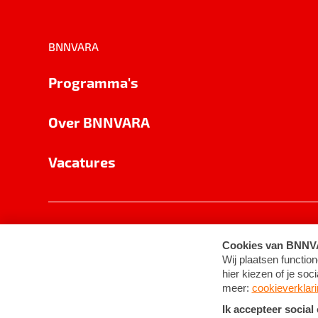
BNNVARA
Programma's
Over BNNVARA
Vacatures
Privacy
Cookie-instellingen
Algemene 