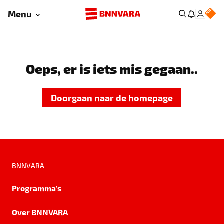
Menu
Oeps, er is iets mis gegaan..
Doorgaan naar de homepage
BNNVARA
Programma's
Over BNNVARA