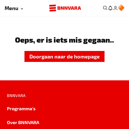
Menu
Oeps, er is iets mis gegaan..
Doorgaan naar de homepage
BNNVARA
Programma's
Over BNNVARA