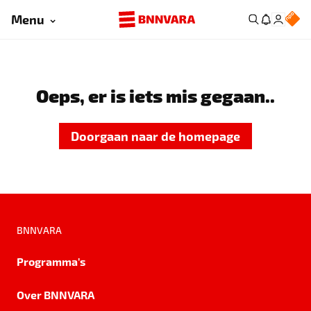
Menu
Oeps, er is iets mis gegaan..
Doorgaan naar de homepage
BNNVARA
Programma's
Over BNNVARA