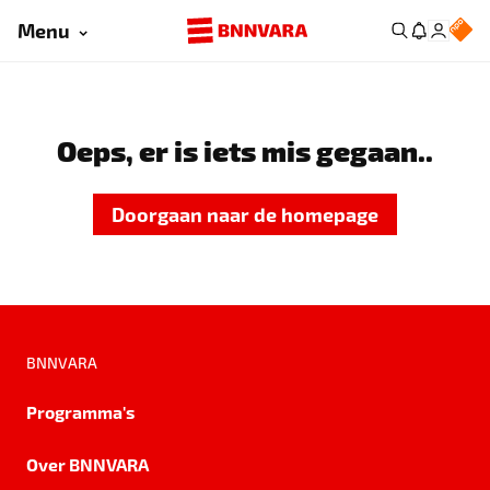
Menu
Oeps, er is iets mis gegaan..
Doorgaan naar de homepage
BNNVARA
Programma's
Over BNNVARA