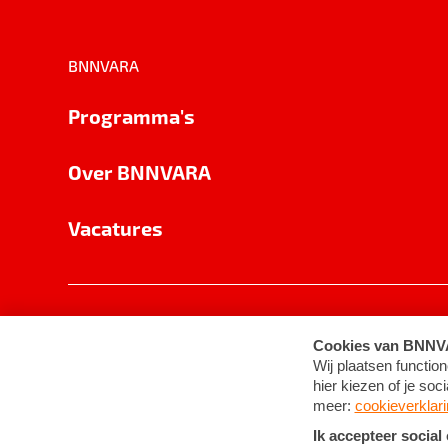
BNNVARA
Programma's
Over BNNVARA
Vacatures
Privacy
Cookie-instellingen
Algemene 