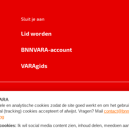
Sluit je aan
Lid worden
BNNVARA-account
VARAgids
voorwaarden
©
2026
BNNVARA