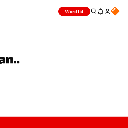
Word lid
an..