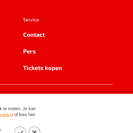
Service
Contact
Pers
Tickets kopen
RSIN 8531 62 402