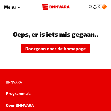
Menu
Oeps, er is iets mis gegaan..
Doorgaan naar de homepage
BNNVARA
Programma's
Over BNNVARA