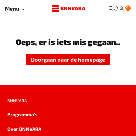
Menu
Oeps, er is iets mis gegaan..
Doorgaan naar de homepage
BNNVARA
Programma's
Over BNNVARA