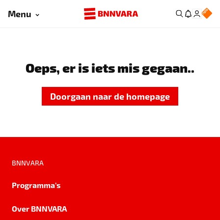
Menu
Oeps, er is iets mis gegaan..
Doorgaan naar de homepage
BNNVARA
Programma's
Over BNNVARA