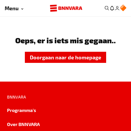
Menu
Oeps, er is iets mis gegaan..
Doorgaan naar de homepage
BNNVARA
Programma's
Over BNNVARA