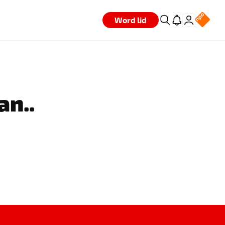
Word lid
an..