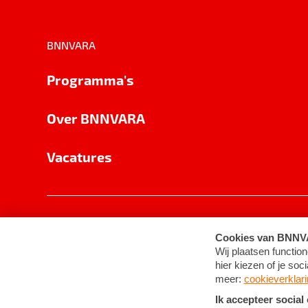
BNNVARA
Programma's
Over BNNVARA
Vacatures
Privacy
Cookie-instellingen
Algemene 