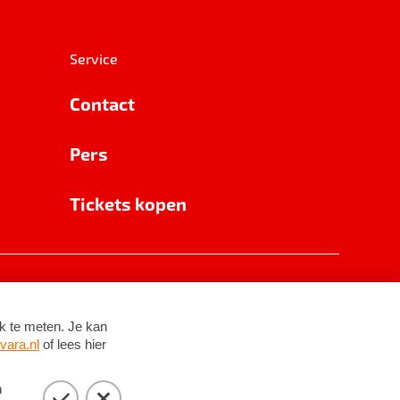
Service
Contact
Pers
Tickets kopen
RSIN 8531 62 402