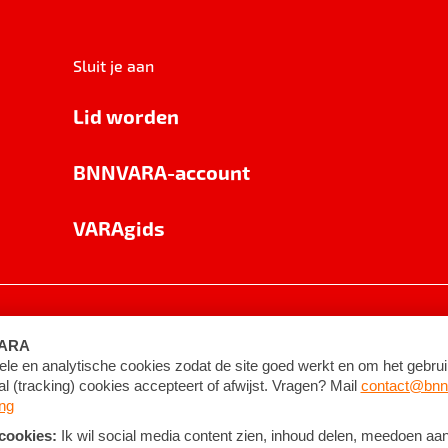
Sluit je aan
Lid worden
BNNVARA-account
VARAgids
voorwaarden
©
2026
BNNVARA