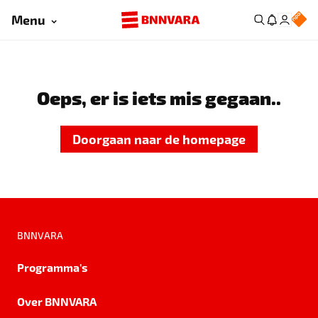
Menu
Oeps, er is iets mis gegaan..
Doorgaan naar de homepage
BNNVARA
Programma's
Over BNNVARA