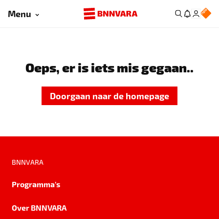
Menu
Oeps, er is iets mis gegaan..
Doorgaan naar de homepage
BNNVARA
Programma's
Over BNNVARA