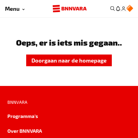
Menu
Oeps, er is iets mis gegaan..
Doorgaan naar de homepage
BNNVARA
Programma's
Over BNNVARA