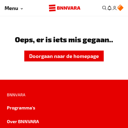
Menu
Oeps, er is iets mis gegaan..
Doorgaan naar de homepage
BNNVARA
Programma's
Over BNNVARA