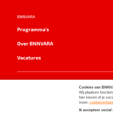
BNNVARA
Programma's
Over BNNVARA
Vacatures
Privacy
Cookie-instellingen
Algemene 