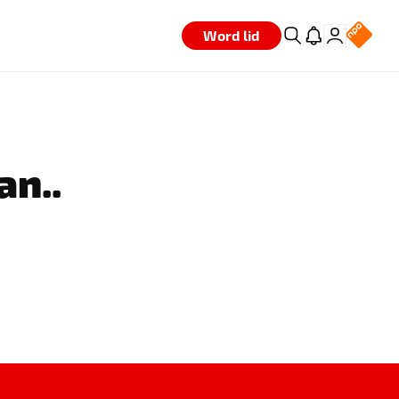
Word lid
an..