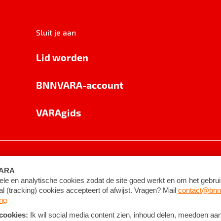
Sluit je aan
Lid worden
BNNVARA-account
VARAgids
voorwaarden
©
2026
BNNVARA