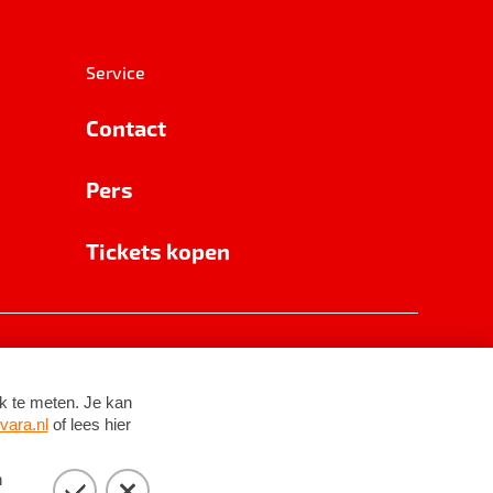
Service
Contact
Pers
Tickets kopen
RSIN 8531 62 402