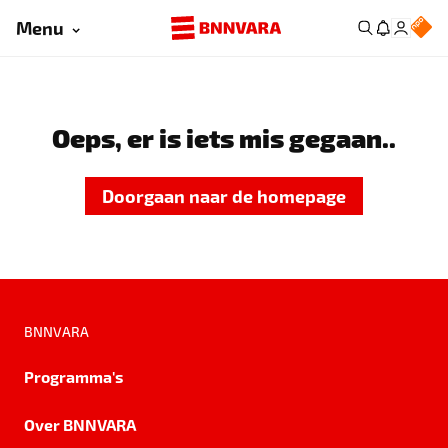
Menu
Oeps, er is iets mis gegaan..
Doorgaan naar de homepage
BNNVARA
Programma's
Over BNNVARA