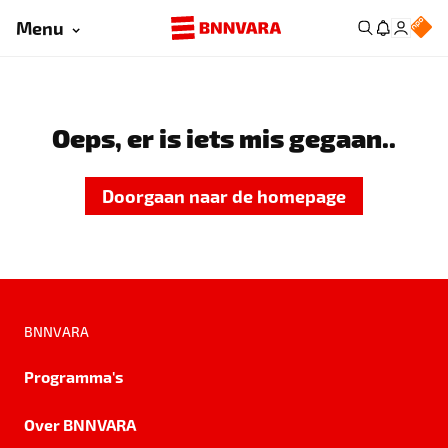
Menu
Oeps, er is iets mis gegaan..
Doorgaan naar de homepage
BNNVARA
Programma's
Over BNNVARA