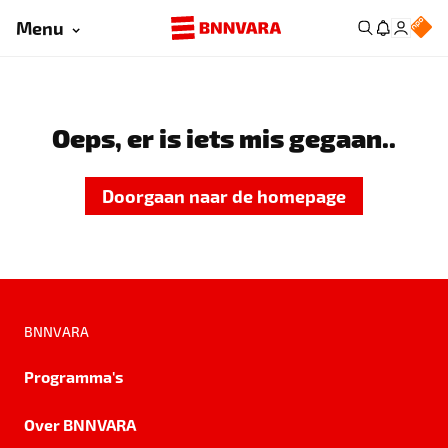
Menu
Oeps, er is iets mis gegaan..
Doorgaan naar de homepage
BNNVARA
Programma's
Over BNNVARA