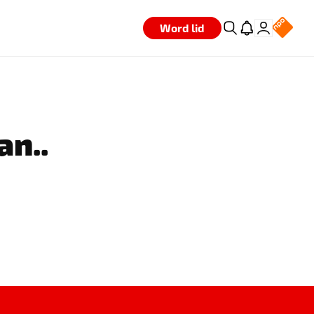
Word lid
an..