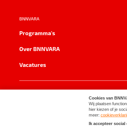
BNNVARA
Programma's
Over BNNVARA
Vacatures
Privacy
Cookie-instellingen
Algemene 