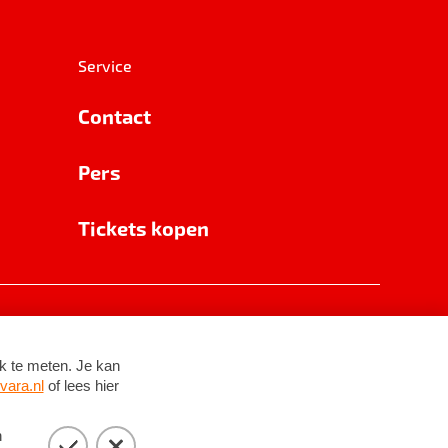
Service
Contact
Pers
Tickets kopen
RSIN 8531 62 402