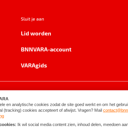
Sluit je aan
Lid worden
BNNVARA-account
VARAgids
voorwaarden
©
2026
BNNVARA