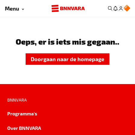
Menu
Oeps, er is iets mis gegaan..
Doorgaan naar de homepage
BNNVARA
Programma's
Over BNNVARA