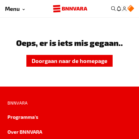
Menu
Oeps, er is iets mis gegaan..
Doorgaan naar de homepage
BNNVARA
Programma's
Over BNNVARA