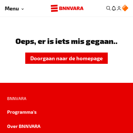
Menu
Oeps, er is iets mis gegaan..
Doorgaan naar de homepage
BNNVARA
Programma's
Over BNNVARA