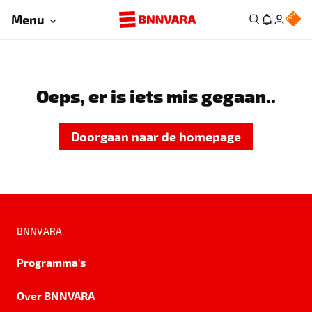
Menu
Oeps, er is iets mis gegaan..
Doorgaan naar de homepage
BNNVARA
Programma's
Over BNNVARA