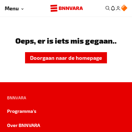
Menu
Oeps, er is iets mis gegaan..
Doorgaan naar de homepage
BNNVARA
Programma's
Over BNNVARA