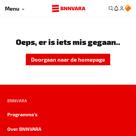
Menu
Oeps, er is iets mis gegaan..
Doorgaan naar de homepage
BNNVARA
Programma's
Over BNNVARA