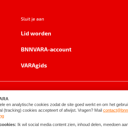
Sluit je aan
Lid worden
BNNVARA-account
VARAgids
voorwaarden
©
2026
BNNVARA