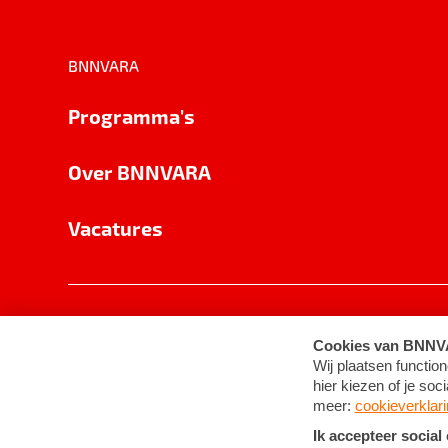
BNNVARA
Programma's
Over BNNVARA
Vacatures
Privacy
Cookie-instellingen
Algemene 