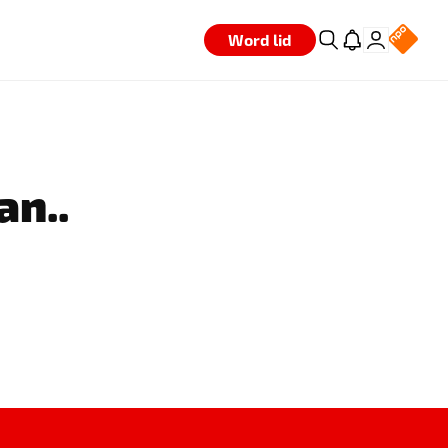
Word lid
an..