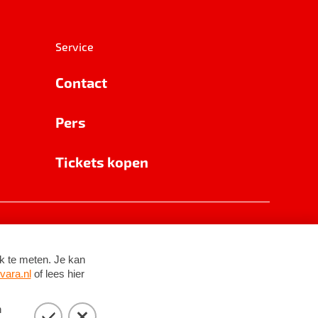
Service
Contact
Pers
Tickets kopen
RSIN 8531 62 402