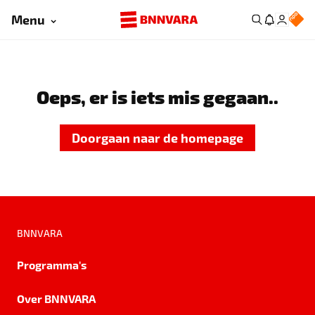
Menu
Oeps, er is iets mis gegaan..
Doorgaan naar de homepage
BNNVARA
Programma's
Over BNNVARA