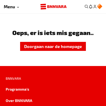
Menu
Oeps, er is iets mis gegaan..
Doorgaan naar de homepage
BNNVARA
Programma's
Over BNNVARA