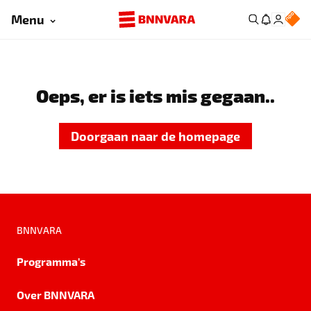
Menu
Oeps, er is iets mis gegaan..
Doorgaan naar de homepage
BNNVARA
Programma's
Over BNNVARA