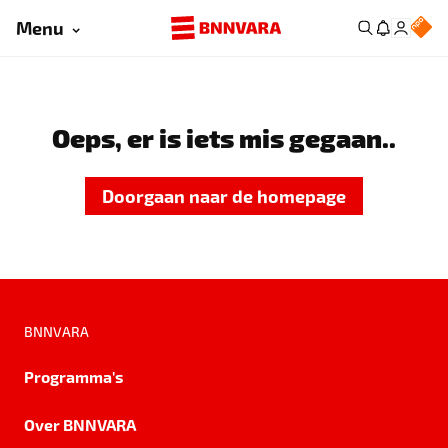
Menu
Oeps, er is iets mis gegaan..
Doorgaan naar de homepage
BNNVARA
Programma's
Over BNNVARA