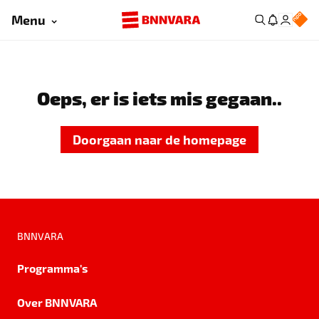
Menu
Oeps, er is iets mis gegaan..
Doorgaan naar de homepage
BNNVARA
Programma's
Over BNNVARA