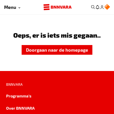
Menu
Oeps, er is iets mis gegaan..
Doorgaan naar de homepage
BNNVARA
Programma's
Over BNNVARA