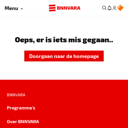
Menu
Oeps, er is iets mis gegaan..
Doorgaan naar de homepage
BNNVARA
Programma's
Over BNNVARA