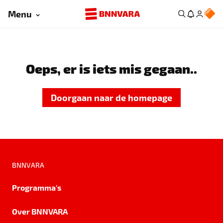
Menu
Oeps, er is iets mis gegaan..
Doorgaan naar de homepage
BNNVARA
Programma's
Over BNNVARA