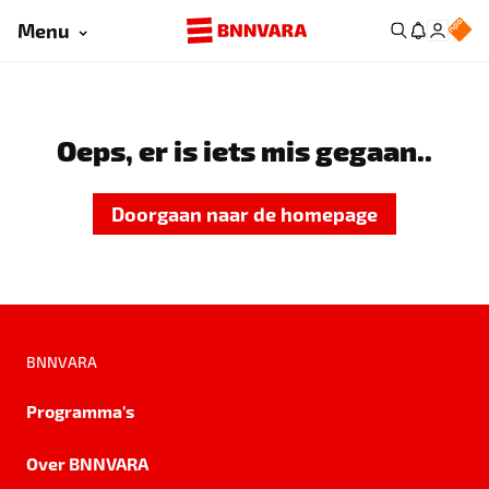
Menu
Oeps, er is iets mis gegaan..
Doorgaan naar de homepage
BNNVARA
Programma's
Over BNNVARA