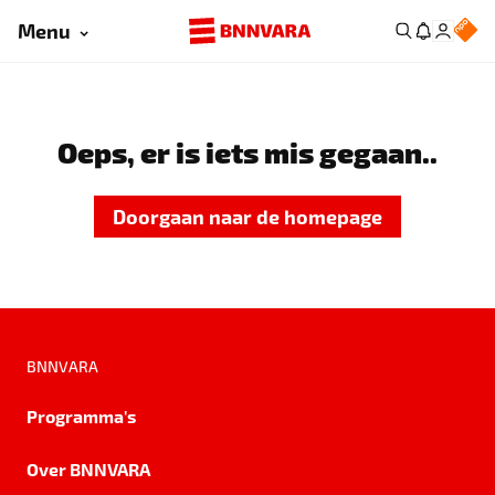
Menu
Oeps, er is iets mis gegaan..
Doorgaan naar de homepage
BNNVARA
Programma's
Over BNNVARA