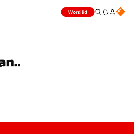
Word lid
an..