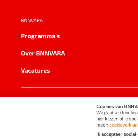
BNNVARA
Programma's
Over BNNVARA
Vacatures
Privacy
Cookie-instellingen
Algemene 