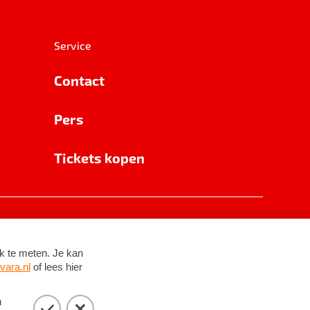
Service
Contact
Pers
Tickets kopen
RSIN 8531 62 402