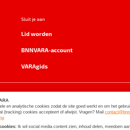
Sluit je aan
Lid worden
BNNVARA-account
VARAgids
voorwaarden
©
2026
BNNVARA