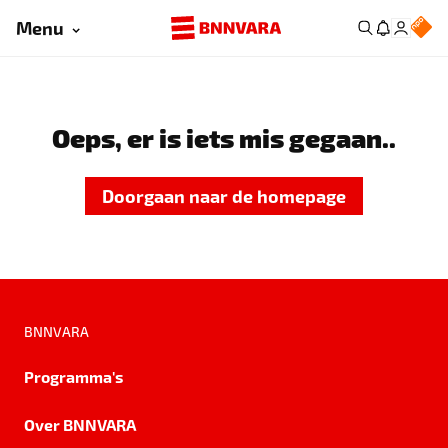
Menu
Oeps, er is iets mis gegaan..
Doorgaan naar de homepage
BNNVARA
Programma's
Over BNNVARA