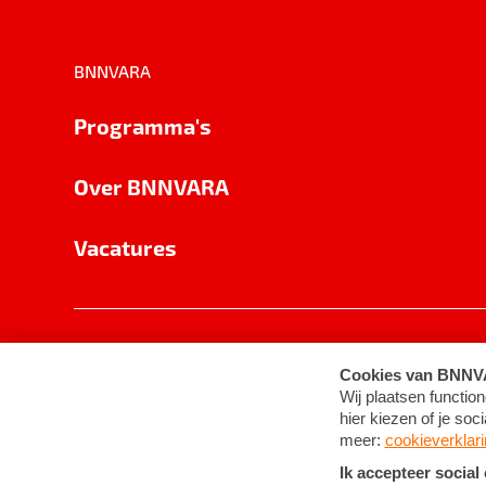
BNNVARA
Programma's
Over BNNVARA
Vacatures
Privacy
Cookie-instellingen
Algemene 