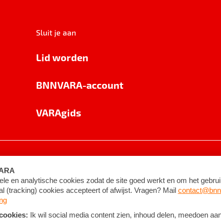
Sluit je aan
Lid worden
BNNVARA-account
VARAgids
voorwaarden
©
2026
BNNVARA