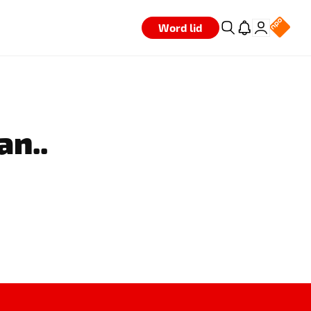
Word lid
an..