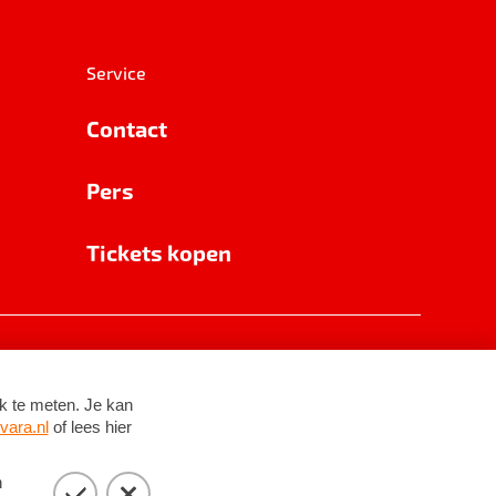
Service
Contact
Pers
Tickets kopen
RSIN 8531 62 402