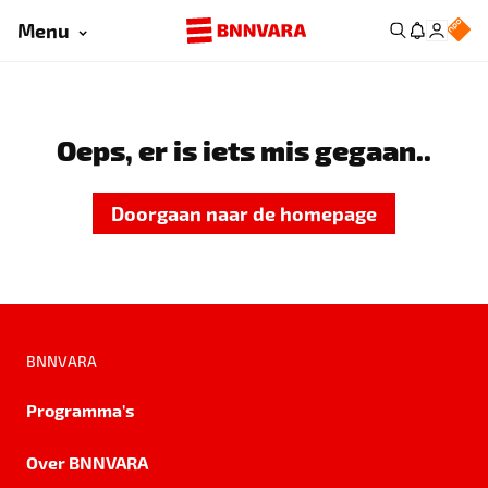
Menu
Oeps, er is iets mis gegaan..
Doorgaan naar de homepage
BNNVARA
Programma's
Over BNNVARA