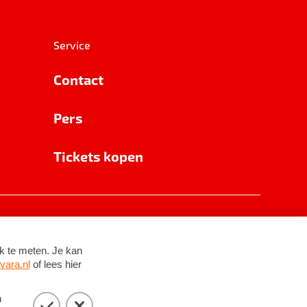
Service
Contact
Pers
Tickets kopen
RSIN 8531 62 402