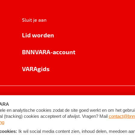
Sluit je aan
Lid worden
BNNVARA-account
VARAgids
voorwaarden
©
2026
BNNVARA