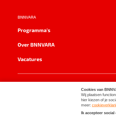
BNNVARA
Programma's
Over BNNVARA
Vacatures
Privacy
Cookie-instellingen
Algemene 