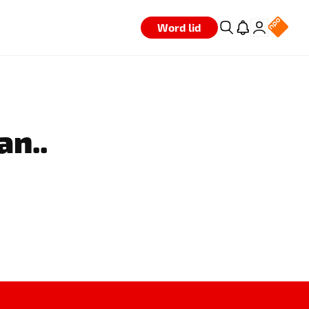
Word lid
an..