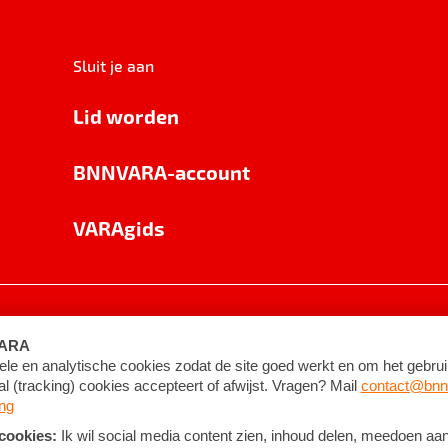
Sluit je aan
Lid worden
BNNVARA-account
VARAgids
voorwaarden
©
2026
BNNVARA