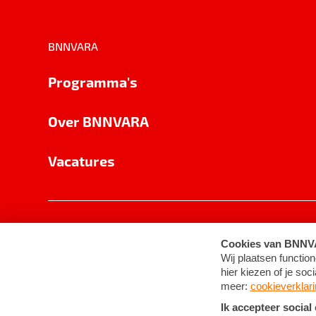
BNNVARA
Programma's
Over BNNVARA
Vacatures
Privacy
Cookie-instellingen
Algemene 