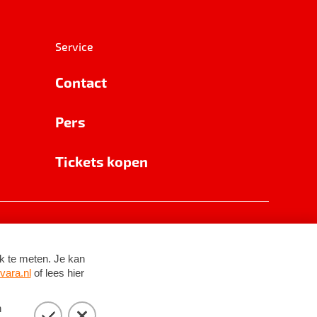
Service
Contact
Pers
Tickets kopen
RSIN 8531 62 402